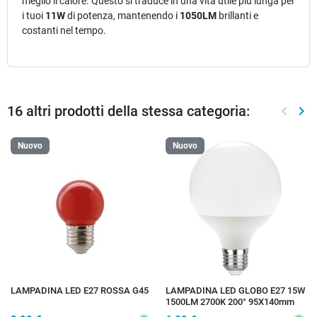
meglio il calore. Questo si traduce in una vita utile più lunga per
i tuoi
11W
di potenza, mantenendo i
1050LM
brillanti e
costanti nel tempo.
16 altri prodotti della stessa categoria:
keyboard_arrow_left
keyboard_arrow_right
Preced
Suc
Nuovo
Nuovo
LAMPADINA LED E27 ROSSA G45
LAMPADINA LED GLOBO E27 15W
1500LM 2700K 200° 95X140mm
15000h CRI80