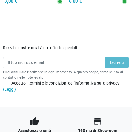
3,00 €
6,00 €
Ricevi le nostre novità e le offerte speciali
Puoi annullare l'iscrizione in ogni momento. A questo scopo, cerca le info di
contatto nelle note legali.
Accetto i termini e le condizioni dell'informativa sulla privacy.
(Leggi)
thumb_up
store
Assistenza clienti
160 mq di Showroom