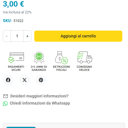
3,00 €
Iva inclusa al 22%
SKU:
51022
-
+
Aggiungi al carrello
Condividi
Twitta
Pinterest
mail_outline
Desideri maggiori informazioni?
Chiedi informazioni da Whatsapp