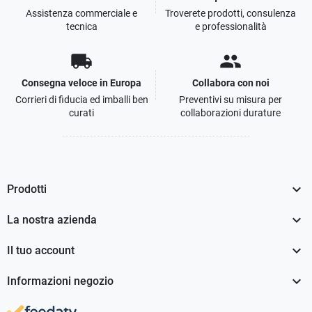
Assistenza commerciale e
Troverete prodotti, consulenza
tecnica
e professionalità
local_shipping
people
Consegna veloce in Europa
Collabora con noi
Corrieri di fiducia ed imballi ben
Preventivi su misura per
curati
collaborazioni durature

Prodotti

La nostra azienda

Il tuo account

Informazioni negozio