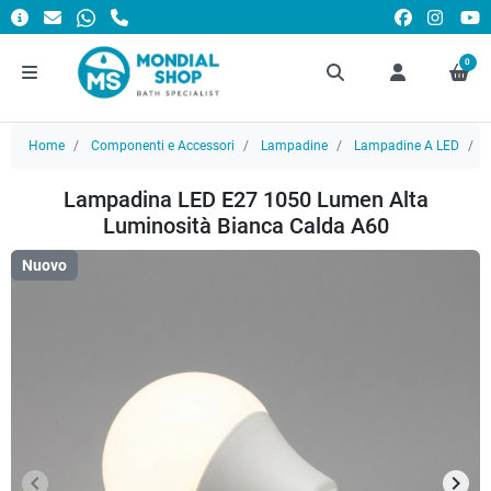
0
Home
Componenti e Accessori
Lampadine
Lampadine A LED
L
Lampadina LED E27 1050 Lumen Alta
Luminosità Bianca Calda A60
Nuovo
keyboard_arrow_left
keyboard_arrow_right