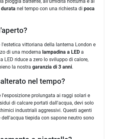
 pioggia battente, all'umidità notturna e ai
 durata
nel tempo con una richiesta di
poca
l'aperto?
o l'estetica vittoriana della lanterna London e
lizzo di una moderna
lampadina a LED
a
a LED riduce a zero lo sviluppo di calore,
ppieno la nostra
garanzia di 3 anni
.
inalterato nel tempo?
l'esposizione prolungata ai raggi solari e
sidui di calcare portati dall'acqua, devi solo
himici industriali aggressivi. Questi agenti
 e dell'acqua tiepida con sapone neutro sono