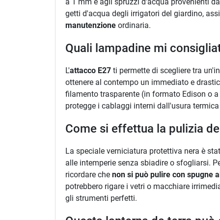
a 1 mm e agli spruzzi d'acqua provenienti da
getti d'acqua degli irrigatori del giardino, a
manutenzione
ordinaria.
Quali lampadine mi consigliate
L'
attacco E27
ti permette di scegliere tra un'i
ottenere al contempo un immediato e drasti
filamento trasparente (in formato Edison o a 
protegge i cablaggi interni dall'usura termica
Come si effettua la pulizia de
La speciale verniciatura protettiva nera è s
alle intemperie senza sbiadire o sfogliarsi. 
ricordare che
non si può pulire con spugne ab
potrebbero rigare i vetri o macchiare irrimed
gli strumenti perfetti.