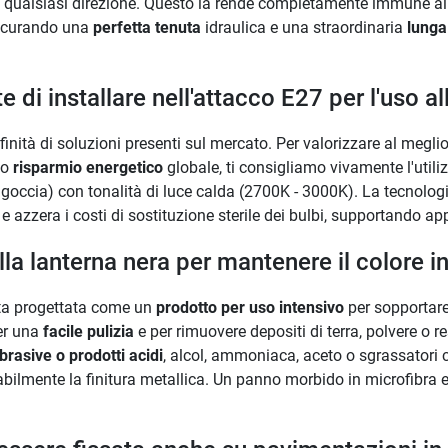
 qualsiasi direzione. Questo la rende completamente immune alla
ssicurando una
perfetta tenuta
idraulica e una straordinaria
lunga
 di installare nell'attacco E27 per l'uso al
nfinità di soluzioni presenti sul mercato. Per valorizzare al megli
co
risparmio energetico
globale, ti consigliamo vivamente l'uti
goccia) con tonalità di luce calda (2700K - 3000K). La tecnologi
 e azzera i costi di sostituzione sterile dei bulbi, supportando a
lla lanterna nera per mantenere il colore 
tata progettata come un
prodotto per uso intensivo
per sopportare 
Per una
facile pulizia
e per rimuovere depositi di terra, polvere o re
rasive o prodotti acidi
, alcol, ammoniaca, aceto o sgrassatori c
iabilmente la finitura metallica. Un panno morbido in microfibra