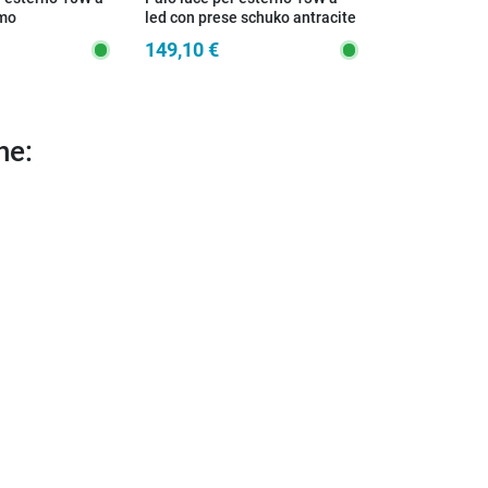
zmo
led con prese schuko antracite
Rame
Explorer
149,10 €
118,50 €
he: