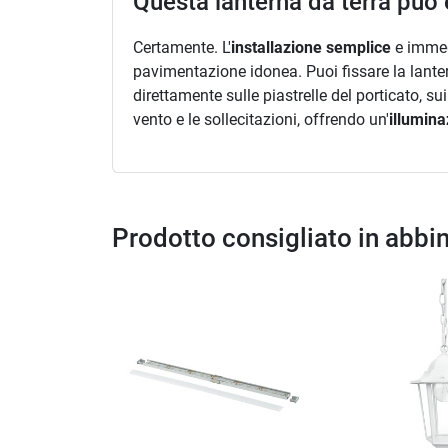
Questa lanterna da terra può 
Certamente. L'
installazione semplice
e immedi
pavimentazione idonea. Puoi fissare la lanter
direttamente sulle piastrelle del porticato, s
vento e le sollecitazioni, offrendo un'
illumin
Prodotto consigliato in abb