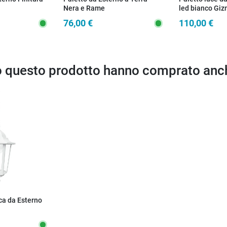
Nera e Rame
led bianco Gi
76,00 €
110,00 €
to questo prodotto hanno comprato anc
ca da Esterno