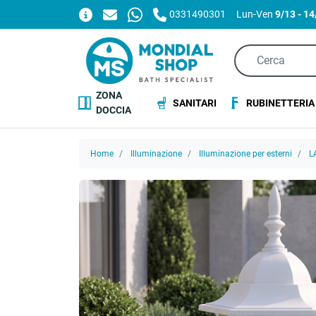
0331490301
Lun-Ven
9/13 - 1
ZONA
SANITARI
RUBINETTERIA
DOCCIA
Home
Illuminazione
Illuminazione per esterni
L