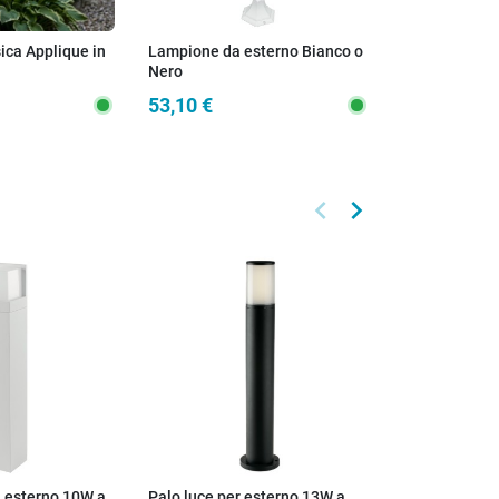
ica Applique in
Lampione da esterno Bianco o
Nero
53,10 €
keyboard_arrow_left
keyboard_arrow_right
Precedente
Successivo
a esterno 10W a
Palo luce per esterno 13W a
Lampione da 