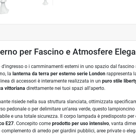
terno per Fascino e Atmosfere Elega
etto d'ingresso o i camminamenti esterni in uno spazio dal fascin
rno, la
lanterna da terra per esterno serie London
rappresenta la
ta linea di accessori è interamente realizzata in un
puro stile libert
a vittoriana
direttamente nei tuoi spazi all'aperto.
minante risiede nella sua struttura slanciata, ottimizzata specific
so pedonale o per delimitare un'area verde, questo lampioncino 
bile e una totale sicurezza. Il corpo lampada è predisposto per
co E27
. Concepito come
prodotto per uso intensivo
, vanta dime
o complemento di arredo per giardini pubblici, aree private o el