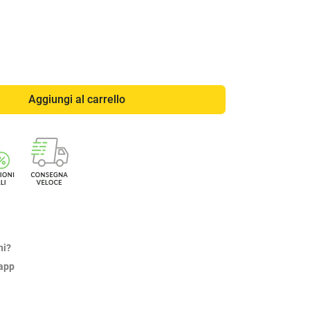
Aggiungi al carrello
ni?
sapp