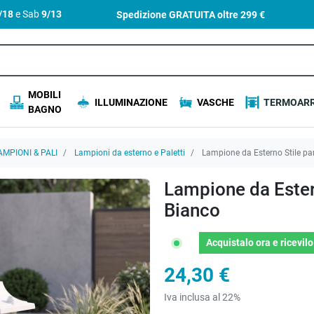
4/18
e Sab
9/13
Spedizione GRATUITA oltre
299 €
MOBILI
ILLUMINAZIONE
VASCHE
TERMOARR
BAGNO
AMPIONI & PALI
Lampioni da esterno e Paletti
Lampione da Esterno Stile pa
Lampione da Ester
Bianco
Acquistalo ora
e ricevil
24,30 €
Iva inclusa al 22%