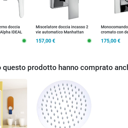
erno doccia
Miscelatore doccia incasso 2
Monocomando 
Alpha IDEAL
vie automatico Manhattan
cromato con de
piastra minim
157,00 €
175,00 €
to questo prodotto hanno comprato anc