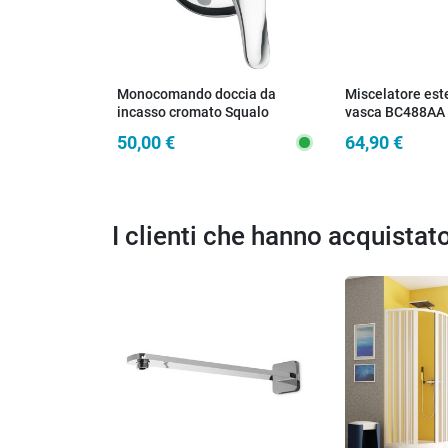
Monocomando doccia da
Miscelatore est
incasso cromato Squalo
vasca BC488AA 
STANDARD
50,00 €
64,90 €
I clienti che hanno acquista