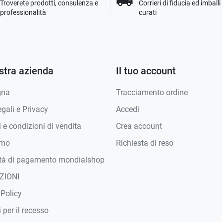
local_shipping
Troverete prodotti, consulenza e
Corrieri di fiducia ed imball
professionalità
curati
stra azienda
Il tuo account
gna
Tracciamento ordine
gali e Privacy
Accedi
 e condizioni di vendita
Crea account
amo
Richiesta di reso
tà di pagamento mondialshop
ZIONI
 Policy
 per il recesso