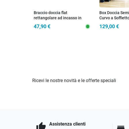
Braccio doccia flat
Box Doccia Semi
rettangolare ad incasso in
Curvo a Soffiett
ottone cromato, attacco 1/2 m
Centrale 80x80 
47,90 €
129,00 €
Ricevi le nostre novità e le offerte speciali
Assistenza clienti
thumb_up