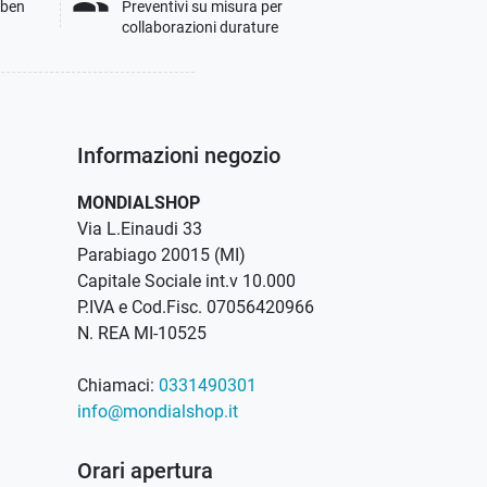
people
i ben
Preventivi su misura per
collaborazioni durature
Informazioni negozio
MONDIALSHOP
Via L.Einaudi 33
Parabiago 20015 (MI)
Capitale Sociale int.v 10.000
P.IVA e Cod.Fisc. 07056420966
N. REA MI-10525
Chiamaci:
0331490301
info@mondialshop.it
Orari apertura