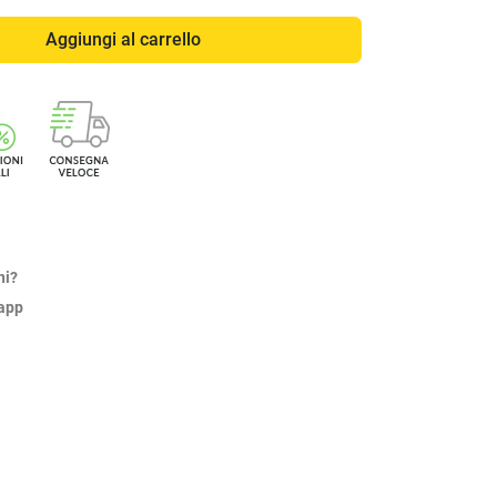
Aggiungi al carrello
ni?
sapp