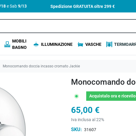
4/18
e Sab
9/13
Spedizione GRATUITA oltre
299 €
MOBILI
ILLUMINAZIONE
VASCHE
TERMOARR
BAGNO
Monocomando doccia incasso cromato Jackie
Monocomando docc
Acquistalo ora
e ricevil
65,00 €
Iva inclusa al 22%
SKU:
31607