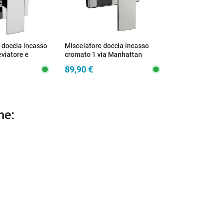
doccia incasso
Miscelatore doccia incasso
Miscelatore d
viatore e
cromato 1 via Manhattan
cromato 1 via
alista Manhattan
89,90 €
54,00 €
he: