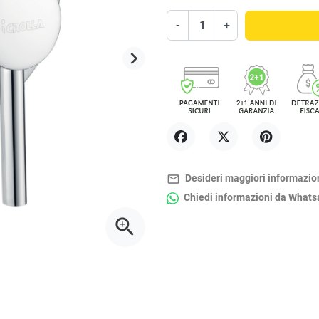
-
+
keyboard_arrow_right
Successivo
Condividi
Twitta
Pinterest
mail_outline
Desideri maggiori informazio
Chiedi informazioni da What
zoom_in