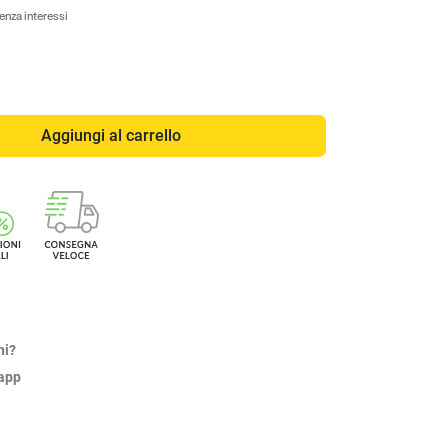
enza interessi
Aggiungi al carrello
ni?
sapp