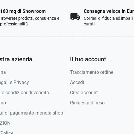
160 mq di Showroom
Consegna veloce in Eu
local_shipping
Troverete prodotti, consulenza e
Corrieri di fiducia ed imball
professionalità
curati
stra azienda
Il tuo account
gna
Tracciamento ordine
gali e Privacy
Accedi
 e condizioni di vendita
Crea account
amo
Richiesta di reso
tà di pagamento mondialshop
ZIONI
 Policy