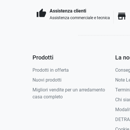
Assistenza clienti
thumb_up
store
Assistenza commerciale e tecnica
Prodotti
La no
Prodotti in offerta
Conse
Nuovi prodotti
Note Le
Migliori vendite per un arredamento
Termini
casa completo
Chi si
Modali
DETRA
Cookie