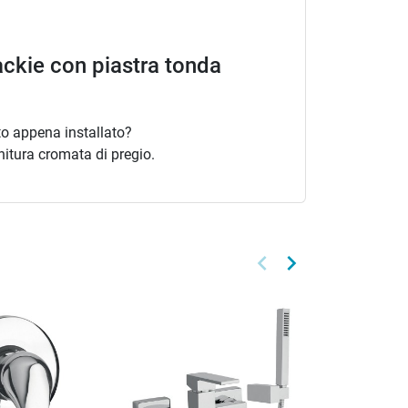
ckie con piastra tonda
to appena installato?
itura cromata di pregio.
keyboard_arrow_left
keyboard_arrow_right
Precedente
Successivo