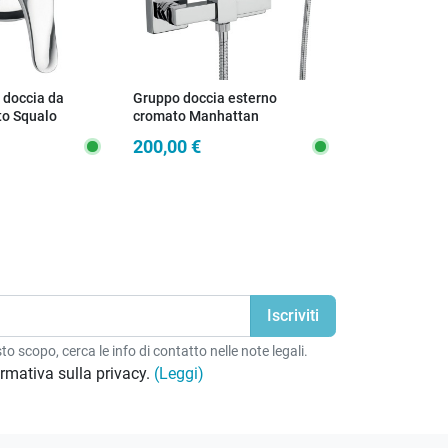
doccia da
Gruppo doccia esterno
Miscelatore a
to Squalo
cromato Manhattan
deviatore per
Alpha A7185
200,00 €
89,90 €
STANDARD
o scopo, cerca le info di contatto nelle note legali.
formativa sulla privacy.
(Leggi)