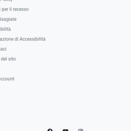
 per il recesso
isagiate
bilità
azione di Accessibilità
taci
del sito
account