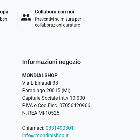
ropa
Collabora con noi
people
i ben
Preventivi su misura per
collaborazioni durature
Informazioni negozio
MONDIALSHOP
Via L.Einaudi 33
Parabiago 20015 (MI)
Capitale Sociale int.v 10.000
P.IVA e Cod.Fisc. 07056420966
N. REA MI-10525
Chiamaci:
0331490301
info@mondialshop.it