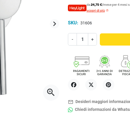
da
24,75 €
/mese per 4 mesi s
scopri di più
keyboard_arrow_right
SKU:
31606
Successivo
-
+
zoom_in
Condividi
Twitta
Pinterest
mail_outline
Desideri maggiori informazio
Chiedi informazioni da What