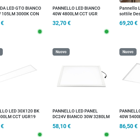
DA LED GTO BIANCO
PANNELLO LED BIANCO
Pannello L
W 105LM 3000K CON
40W 4800LM CCT UGR
sottile D
LLO SOLARE E
29,5X119,5X3,5CM
adatto a 
 €
32,70 €
69,20 €
RE 18X1,7X6CM
Uffici 60
Nuovo
Nuovo
LLO LED 30X120 BK
PANNELLO LED PANEL
PANNELLO
600LM CCT UGR19
DC24V BIANCO 30W 3280LM
40W 5400
IP40 30X120C
RGBW 59,5X59,5X1,2CM
59,5X59,
 €
58,10 €
86,50 €