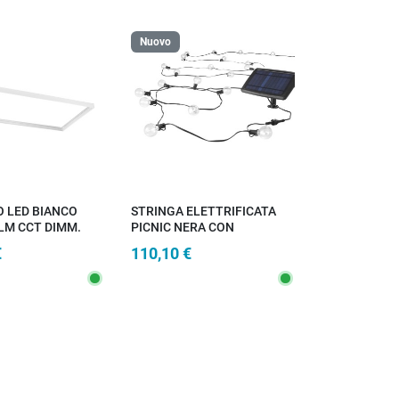
Nuovo
 LED BIANCO
STRINGA ELETTRIFICATA
LM CCT DIMM.
PICNIC NERA CON
ECOMANDO
PANNELLO SOLARE 25XE12
€
110,10 €
E SPEAKER
0,3W 3000K IP44 762CM
TH
3,8CM