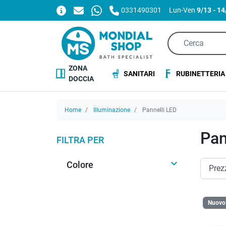
0331490301
Lun-Ven
9/13 - 1
ZONA
SANITARI
RUBINETTERIA
DOCCIA
Home
Illuminazione
Pannelli LED
Pan
FILTRA PER

Colore
Nuovo