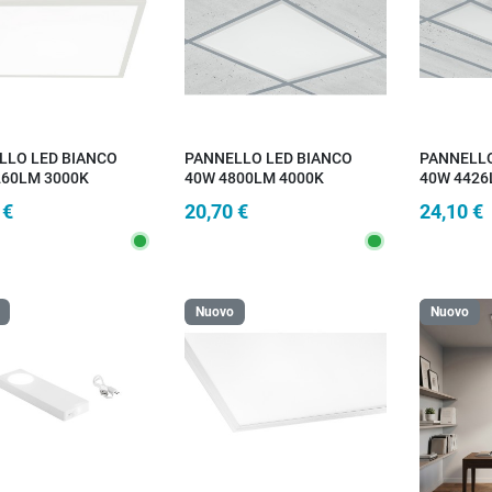
LLO LED BIANCO
PANNELLO LED BIANCO
PANNELLO
260LM 3000K
40W 4800LM 4000K
40W 4426
9,5X3,5CM
59,5X59,5X3,5CM
119,5X29
 €
20,70 €
24,10 €
Nuovo
Nuovo