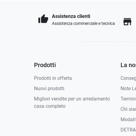
Assistenza clienti
thumb_up
store
Assistenza commerciale e tecnica
Prodotti
La no
Prodotti in offerta
Conse
Nuovi prodotti
Note Le
Migliori vendite per un arredamento
Termini
casa completo
Chi si
Modali
DETRA