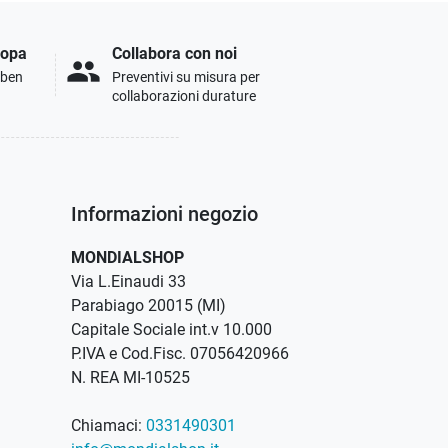
ropa
Collabora con noi
people
i ben
Preventivi su misura per
collaborazioni durature
Informazioni negozio
MONDIALSHOP
Via L.Einaudi 33
Parabiago 20015 (MI)
Capitale Sociale int.v 10.000
P.IVA e Cod.Fisc. 07056420966
N. REA MI-10525
Chiamaci:
0331490301