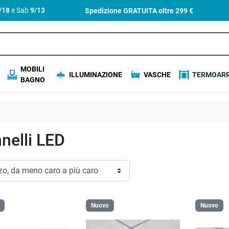
4/18
e Sab
9/13
Spedizione GRATUITA oltre
299 €
MOBILI
ILLUMINAZIONE
VASCHE
TERMOARR
BAGNO
nelli LED
Nuovo
Nuovo