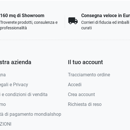
160 mq di Showroom
Consegna veloce in Eu
local_shipping
Troverete prodotti, consulenza e
Corrieri di fiducia ed imball
professionalità
curati
stra azienda
Il tuo account
gna
Tracciamento ordine
gali e Privacy
Accedi
 e condizioni di vendita
Crea account
amo
Richiesta di reso
tà di pagamento mondialshop
ZIONI