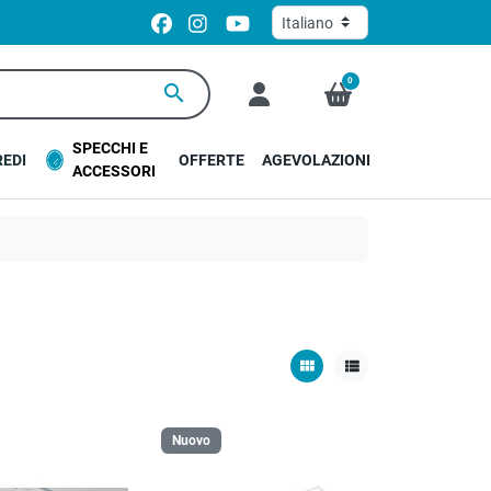
0
search
SPECCHI E
EDI
OFFERTE
AGEVOLAZIONI
ACCESSORI
view_module
view_list
Nuovo