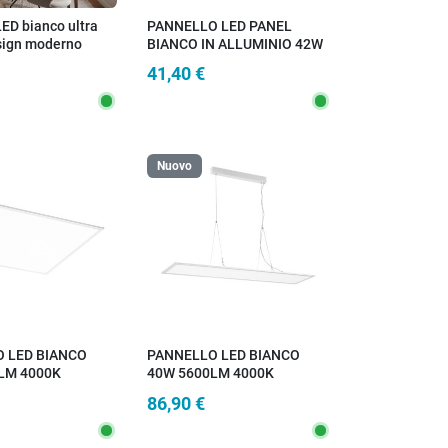
ED bianco ultra
PANNELLO LED PANEL
esign moderno
BIANCO IN ALLUMINIO 42W
Stanze Camere o
4822LM CCT
41,40 €
x60 cm 24W
3000/4000/6500K
59,1X59,1CM
Nuovo
 LED BIANCO
PANNELLO LED BIANCO
LM 4000K
40W 5600LM 4000K
5X0,9CM
119,5X29,5X0,9CM
86,90 €