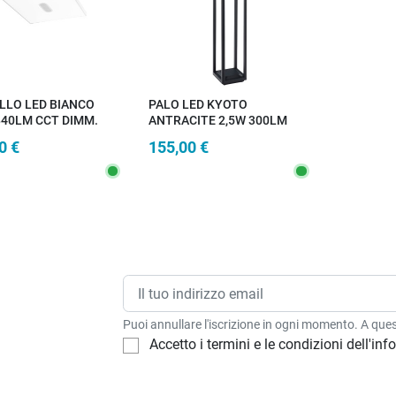
LLO LED BIANCO
PALO LED KYOTO
840LM CCT DIMM.
ANTRACITE 2,5W 300LM
OMANDO INCLUSO,
4000K CON PANNELLO
0 €
155,00 €
ER BLUETOOTH
SOLARE E SENSORE IP44
X3,8CM
14,5X14,5X80CM
Puoi annullare l'iscrizione in ogni momento. A quest
Accetto i termini e le condizioni dell'in