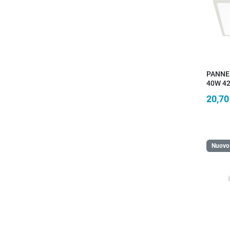
PANNE
40W 4
59,5X5
20,70
Nuovo