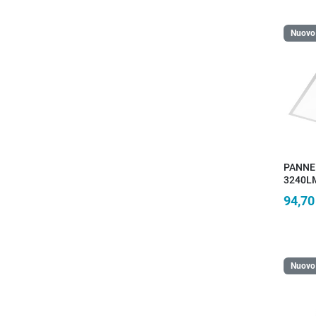
Nuovo
PANNE
3240LM
59,5X5
94,70
Nuovo