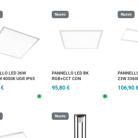
Nuovo
Nuovo
LLO LED 36W
PANNELLO LED BK
PANNELLO
 4000K UGR IP65
RGB+CCT CON
23W 3360
9,5X0,9CM
TELECOMANDO RF
CON TEL
 €
95,80 €
106,90 
59,5X59,5CM
INCLUSO 
BLUETOO
59X29,5X
Nuovo