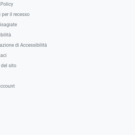
 Policy
 per il recesso
isagiate
bilità
azione di Accessibilità
taci
del sito
account