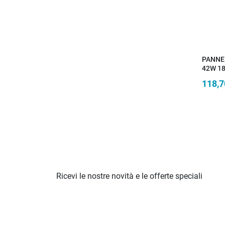
PANNE
42W 1
TELEC
118,7
SPEAK
59X59
Ricevi le nostre novità e le offerte speciali