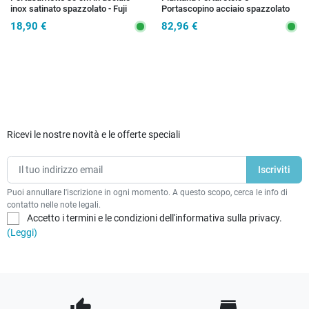
inox satinato spazzolato - Fuji
Portascopino acciaio spazzolato
Gedy
Trilly
18,90 €
82,96 €
Ricevi le nostre novità e le offerte speciali
Puoi annullare l'iscrizione in ogni momento. A questo scopo, cerca le info di
contatto nelle note legali.
Accetto i termini e le condizioni dell'informativa sulla privacy.
(Leggi)
thumb_up
store