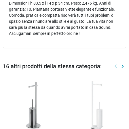
Dimensioni: h 83,5 x l 14 x p 34 cm. Peso: 2,476 kg. Anni di
garanzia: 10. Piantana portasalviette elegante e funzionale.
Comoda, pratica e compatta risolverà tutti i tuoi problemi di
spazio senza rinunciare allo stile e al gusto. La tua vita non
sarà più la stessa da quando avrai portato in casa Sound.
Asciugamani sempre in perfetto ordine !
16 altri prodotti della stessa categoria:
keyboard_arrow_left
keyboard_arrow_right
Preced
Suc