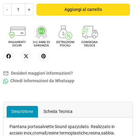
-
+
Aggiungi al carrello
Condividi
Twitta
Pinterest
mail_outline
Desideri maggiori informazioni?
Chiedi informazioni da Whatsapp
Descrizione
Scheda Tecnica
Piantana portasalviette Sound spazzolato. Realizzato in
acciaio inox,cromall,resine termoplastiche,resina,sabbia.