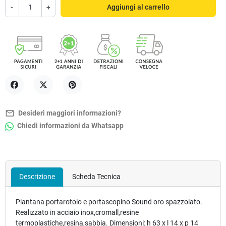
-
+
Aggiungi al carrello
Condividi
Twitta
Pinterest
mail_outline
Desideri maggiori informazioni?
Chiedi informazioni da Whatsapp
Descrizione
Scheda Tecnica
Piantana portarotolo e portascopino Sound oro spazzolato.
Realizzato in acciaio inox,cromall,resine
termoplastiche,resina,sabbia. Dimensioni: h 63 x l 14 x p 14