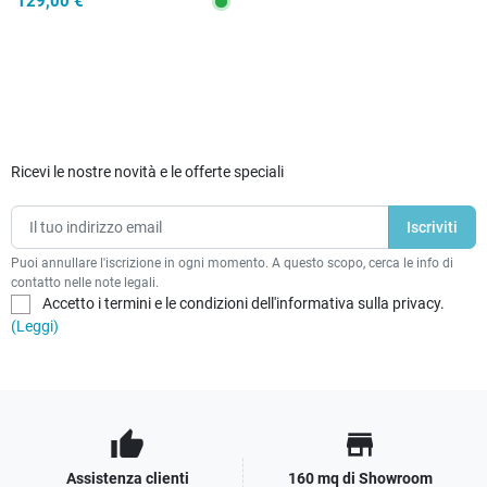
129,00 €
Ricevi le nostre novità e le offerte speciali
Puoi annullare l'iscrizione in ogni momento. A questo scopo, cerca le info di
contatto nelle note legali.
Accetto i termini e le condizioni dell'informativa sulla privacy.
(Leggi)
thumb_up
store
Assistenza clienti
160 mq di Showroom