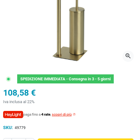
zoom_in
SPEDIZIONE IMMEDIATA -
Consegna in 3 - 5 giorni
108,58 €
Iva inclusa al 22%
paga fino a
4 rate
,
scopri di più
SKU:
49779