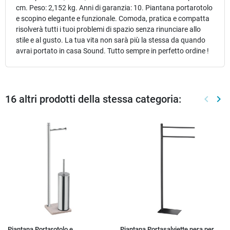
cm. Peso: 2,152 kg. Anni di garanzia: 10. Piantana portarotolo
e scopino elegante e funzionale. Comoda, pratica e compatta
risolverà tutti i tuoi problemi di spazio senza rinunciare allo
stile e al gusto. La tua vita non sarà più la stessa da quando
avrai portato in casa Sound. Tutto sempre in perfetto ordine !
16 altri prodotti della stessa categoria:
keyboard_arrow_left
keyboard_arrow_right
Preced
Suc
Piantana Portarotolo e
Piantana Portasalviette nera per