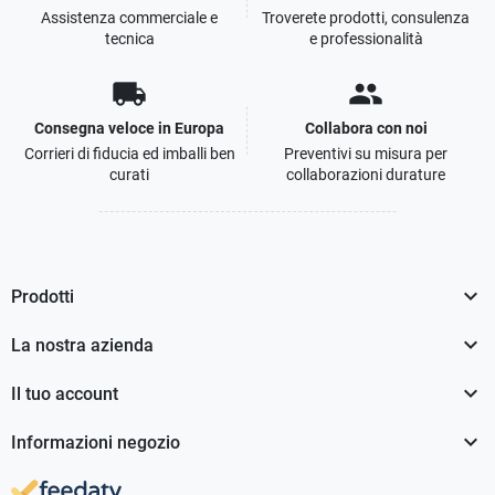
Assistenza commerciale e
Troverete prodotti, consulenza
tecnica
e professionalità
local_shipping
people
Consegna veloce in Europa
Collabora con noi
Corrieri di fiducia ed imballi ben
Preventivi su misura per
curati
collaborazioni durature

Prodotti

La nostra azienda

Il tuo account

Informazioni negozio