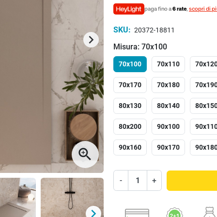
paga fino a
6 rate
,
scopri di p
SKU:
20372-18811
keyboard_arrow_right
Successivo
Misura: 70x100
70x100
70x110
70x12
70x170
70x180
70x19
80x130
80x140
80x15
80x200
90x100
90x11
90x160
90x170
90x18
zoom_in
-
+
keyboard_arrow_right