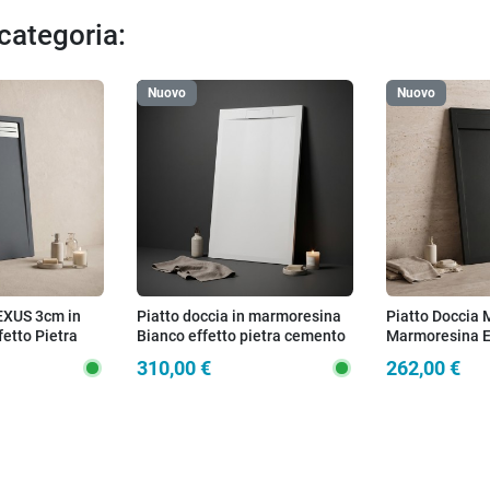
 categoria:
Nuovo
Nuovo
EXUS 3cm in
Piatto doccia in marmoresina
Piatto Doccia
etto Pietra
Bianco effetto pietra cemento
Marmoresina Ef
 Griglia Inox
Zen
Nero - Scarico 
310,00 €
262,00 €