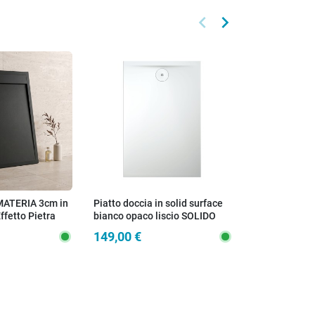
keyboard_arrow_left
keyboard_arrow_right
Precedente
Successivo
 MATERIA 3cm in
Piatto doccia in solid surface
Piatto doccia
fetto Pietra
bianco opaco liscio SOLIDO
marmoresina
Totale
149,00 €
69,00 €