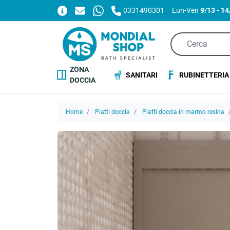
0331490301
Lun-Ven
9/13 - 1
ZONA
SANITARI
RUBINETTERIA
DOCCIA
Home
Piatti doccia
Piatti doccia in marmo resina