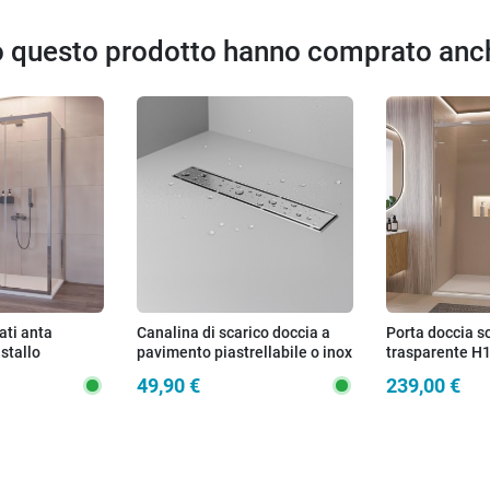
to questo prodotto hanno comprato anc
ati anta
Canalina di scarico doccia a
Porta doccia s
istallo
pavimento piastrellabile o inox
trasparente 
mm H195 AGATA
anticalcare E
49,90 €
239,00 €