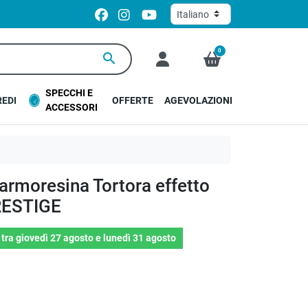
0
search
SPECCHI E
EDI
OFFERTE
AGEVOLAZIONI
ACCESSORI
armoresina Tortora effetto
RESTIGE
o
tra
giovedì 27 agosto
e
lunedì 31 agosto