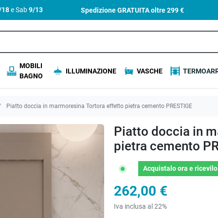
4/18
e Sab
9/13
Spedizione GRATUITA oltre
299 €
MOBILI
ILLUMINAZIONE
VASCHE
TERMOARR
BAGNO
Piatto doccia in marmoresina Tortora effetto pietra cemento PRESTIGE
Piatto doccia in m
pietra cemento P
Acquistalo ora
e ricevil
262,00 €
Iva inclusa al 22%