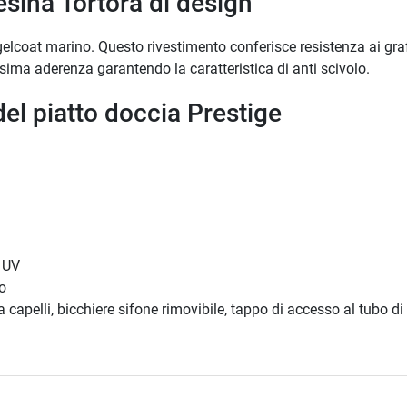
esina Tortora di design
gelcoat marino. Questo rivestimento conferisce resistenza ai graffi
sima aderenza garantendo la caratteristica di anti scivolo.
del piatto doccia Prestige
i UV
io
a capelli, bicchiere sifone rimovibile, tappo di accesso al tubo di