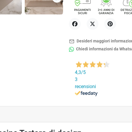
Successivo
Condividi
Twitta
Pinterest
mail_outline
Desideri maggiori informazio
Chiedi informazioni da What
4,3
/5
3
recensioni