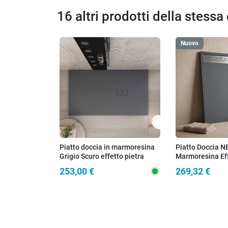
16 altri prodotti della stessa
Nuovo
Piatto doccia in marmoresina
Piatto Doccia N
Grigio Scuro effetto pietra
Marmoresina Eff
cemento MAKA
Grigio Scuro con
253,00 €
269,32 €