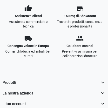
thumb_up
store
Assistenza clienti
160 mq di Showroom
Assistenza commerciale e
Troverete prodotti, consulenza
tecnica
e professionalità
local_shipping
people
Consegna veloce in Europa
Collabora con noi
Corrieri di fiducia ed imballi ben
Preventivi su misura per
curati
collaborazioni durature

Prodotti

La nostra azienda

Il tuo account