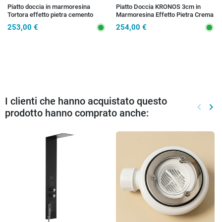
Piatto doccia in marmoresina
Piatto Doccia KRONOS 3cm in
Tortora effetto pietra cemento
Marmoresina Effetto Pietra Crema
MAKA
- Griglia Inox
253,00 €
254,00 €
I clienti che hanno acquistato questo
keyboard_arrow_left
keyboard_arrow_right
prodotto hanno comprato anche:
Preced
Suc