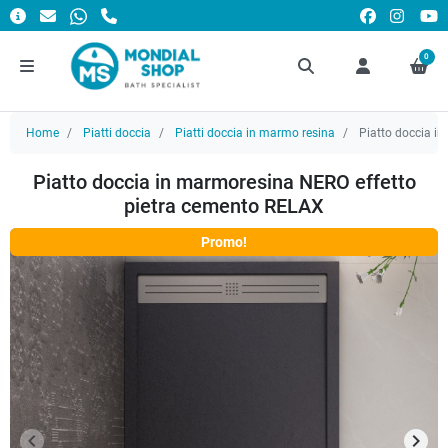
0
Home
Piatti doccia
Piatti doccia in marmo resina
Piatto doccia i
Piatto doccia in marmoresina NERO effetto
pietra cemento RELAX
Promo!
keyboard_arrow_left
keyboard_arrow_right