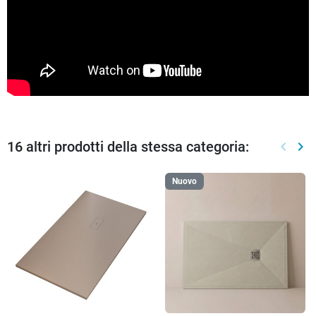
16 altri prodotti della stessa categoria:
keyboard_arrow_left
keyboard_arrow_right
Preced
Suc
Nuovo