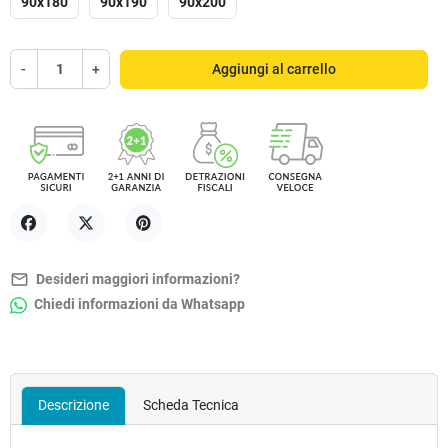
90x180
90x190
90x200
-
+
Aggiungi al carrello
Condividi
Twitta
Pinterest
mail_outline
Desideri maggiori informazioni?
Chiedi informazioni da Whatsapp
Descrizione
Scheda Tecnica