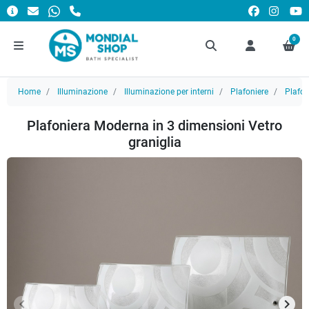
0
Home
Illuminazione
Illuminazione per interni
Plafoniere
Plafo
Plafoniera Moderna in 3 dimensioni Vetro
graniglia
keyboard_arrow_left
keyboard_arrow_right