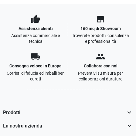
thumb_up
store
Assistenza clienti
160 mq di Showroom
Assistenza commerciale e
Troverete prodotti, consulenza
tecnica
e professionalità
local_shipping
people
Consegna veloce in Europa
Collabora con noi
Corrieri di fiducia ed imballi ben
Preventivi su misura per
curati
collaborazioni durature

Prodotti

La nostra azienda