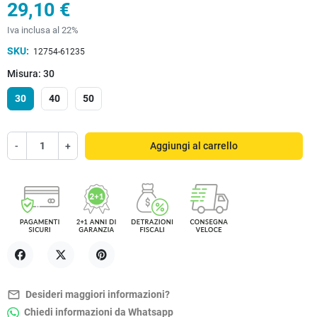
29,10 €
Iva inclusa al 22%
SKU:
12754-61235
Misura: 30
30
40
50
-
+
Aggiungi al carrello
Condividi
Twitta
Pinterest
mail_outline
Desideri maggiori informazioni?
Chiedi informazioni da Whatsapp