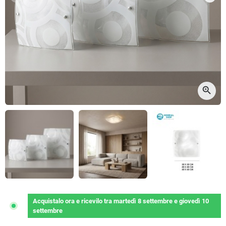
Precedente
Succ
zoom_in
Acquistalo ora
e ricevilo
tra
martedì 8 settembre
e
giovedì 10
settembre