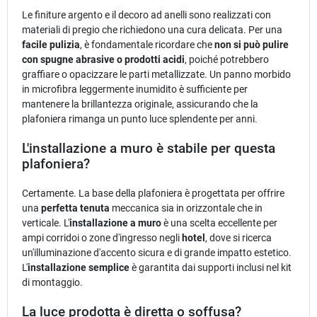
Le finiture argento e il decoro ad anelli sono realizzati con
materiali di pregio che richiedono una cura delicata. Per una
facile pulizia
, è fondamentale ricordare che
non si può pulire
con spugne abrasive o prodotti acidi
, poiché potrebbero
graffiare o opacizzare le parti metallizzate. Un panno morbido
in microfibra leggermente inumidito è sufficiente per
mantenere la brillantezza originale, assicurando che la
plafoniera rimanga un punto luce splendente per anni.
L'installazione a muro è stabile per questa
plafoniera?
Certamente. La base della plafoniera è progettata per offrire
una
perfetta tenuta
meccanica sia in orizzontale che in
verticale. L'
installazione a muro
è una scelta eccellente per
ampi corridoi o zone d'ingresso negli
hotel
, dove si ricerca
un'illuminazione d'accento sicura e di grande impatto estetico.
L'
installazione semplice
è garantita dai supporti inclusi nel kit
di montaggio.
La luce prodotta è diretta o soffusa?