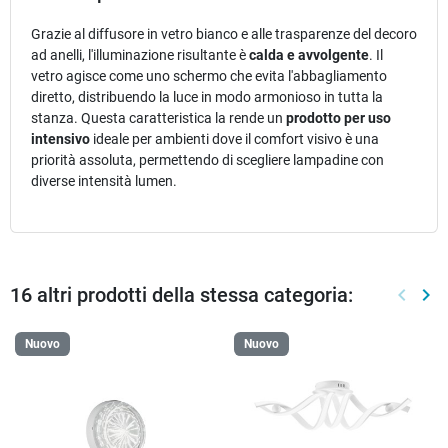
Grazie al diffusore in vetro bianco e alle trasparenze del decoro
ad anelli, l'illuminazione risultante è
calda e avvolgente
. Il
vetro agisce come uno schermo che evita l'abbagliamento
diretto, distribuendo la luce in modo armonioso in tutta la
stanza. Questa caratteristica la rende un
prodotto per uso
intensivo
ideale per ambienti dove il comfort visivo è una
priorità assoluta, permettendo di scegliere lampadine con
diverse intensità lumen.
16 altri prodotti della stessa categoria:
keyboard_arrow_left
keyboard_arrow_right
Preced
Suc
Nuovo
Nuovo