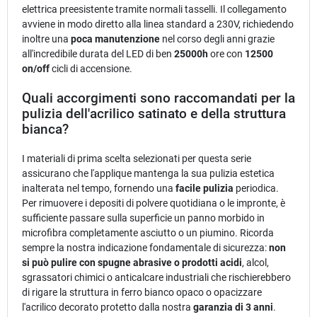
elettrica preesistente tramite normali tasselli. Il collegamento
avviene in modo diretto alla linea standard a 230V, richiedendo
inoltre una
poca manutenzione
nel corso degli anni grazie
all'incredibile durata del LED di ben
25000h
ore con
12500
on/off
cicli di accensione.
Quali accorgimenti sono raccomandati per la
pulizia dell'acrilico satinato e della struttura
bianca?
I materiali di prima scelta selezionati per questa serie
assicurano che l'applique mantenga la sua pulizia estetica
inalterata nel tempo, fornendo una
facile pulizia
periodica.
Per rimuovere i depositi di polvere quotidiana o le impronte, è
sufficiente passare sulla superficie un panno morbido in
microfibra completamente asciutto o un piumino. Ricorda
sempre la nostra indicazione fondamentale di sicurezza:
non
si può pulire con spugne abrasive o prodotti acidi
, alcol,
sgrassatori chimici o anticalcare industriali che rischierebbero
di rigare la struttura in ferro bianco opaco o opacizzare
l'acrilico decorato protetto dalla nostra
garanzia di 3 anni
.