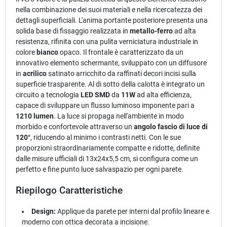
nella combinazione dei suoi materiali e nella ricercatezza dei
dettagli superficiali. L'anima portante posteriore presenta una
solida base di fissaggio realizzata in
metallo-ferro
ad alta
resistenza, rifinita con una pulita verniciatura industriale in
colore
bianco
opaco. Il frontale è caratterizzato da un
innovativo elemento schermante, sviluppato con un diffusore
in
acrilico
satinato arricchito da raffinati decori incisi sulla
superficie trasparente. Al di sotto della calotta è integrato un
circuito a tecnologia
LED SMD
da
11W
ad alta efficienza,
capace di sviluppare un flusso luminoso imponente pari a
1210 lumen
. La luce si propaga nell'ambiente in modo
morbido e confortevole attraverso un
angolo fascio di luce di
120°
, riducendo al minimo i contrasti netti. Con le sue
proporzioni straordinariamente compatte e ridotte, definite
dalle misure ufficiali di 13x24x5,5 cm, si configura come un
perfetto e fine punto luce salvaspazio per ogni parete.
Riepilogo Caratteristiche
Design:
Applique da parete per interni dal profilo lineare e
moderno con ottica decorata a incisione.