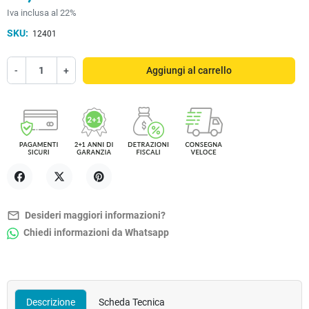
Iva inclusa al 22%
SKU:
12401
-
+
Aggiungi al carrello
Condividi
Twitta
Pinterest
mail_outline
Desideri maggiori informazioni?
Chiedi informazioni da Whatsapp
Descrizione
Scheda Tecnica