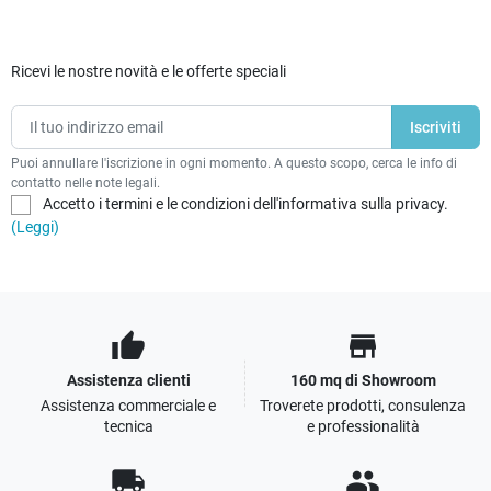
Ricevi le nostre novità e le offerte speciali
Puoi annullare l'iscrizione in ogni momento. A questo scopo, cerca le info di
contatto nelle note legali.
Accetto i termini e le condizioni dell'informativa sulla privacy.
(Leggi)
thumb_up
store
Assistenza clienti
160 mq di Showroom
Assistenza commerciale e
Troverete prodotti, consulenza
tecnica
e professionalità
local_shipping
people