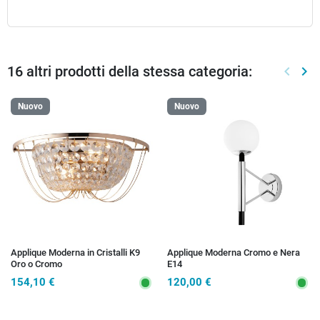
16 altri prodotti della stessa categoria:
keyboard_arrow_left
keyboard_arrow_right
Preced
Suc
Nuovo
Nuovo
Applique Moderna in Cristalli K9
Applique Moderna Cromo e Nera
Oro o Cromo
E14
154,10 €
120,00 €