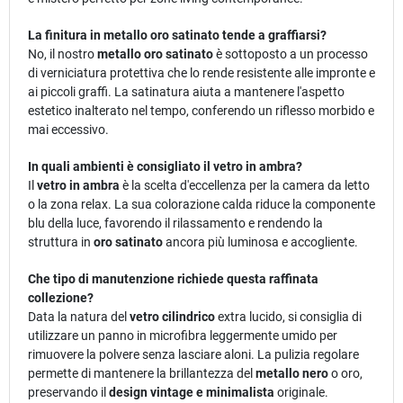
La finitura in metallo oro satinato tende a graffiarsi?
No, il nostro
metallo oro satinato
è sottoposto a un processo
di verniciatura protettiva che lo rende resistente alle impronte e
ai piccoli graffi. La satinatura aiuta a mantenere l'aspetto
estetico inalterato nel tempo, conferendo un riflesso morbido e
mai eccessivo.
In quali ambienti è consigliato il vetro in ambra?
Il
vetro in ambra
è la scelta d'eccellenza per la camera da letto
o la zona relax. La sua colorazione calda riduce la componente
blu della luce, favorendo il rilassamento e rendendo la
struttura in
oro satinato
ancora più luminosa e accogliente.
Che tipo di manutenzione richiede questa raffinata
collezione?
Data la natura del
vetro cilindrico
extra lucido, si consiglia di
utilizzare un panno in microfibra leggermente umido per
rimuovere la polvere senza lasciare aloni. La pulizia regolare
permette di mantenere la brillantezza del
metallo nero
o oro,
preservando il
design vintage e minimalista
originale.