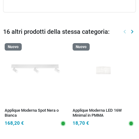
16 altri prodotti della stessa categoria:
keyboard_arrow_left
keyboard_arrow_right
Preced
Suc
Nuovo
Nuovo
Applique Moderna Spot Nera o
Applique Moderna LED 16W
Bianca
Minimal in PMMA
168,20 €
18,70 €