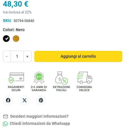
48,30 €
Iva inclusa al 22%
SKU:
50794-56840
Colori: Nero
Nero
Oro
-
+
Aggiungi al carrello
Condividi
Twitta
Pinterest
mail_outline
Desideri maggiori informazioni?
Chiedi informazioni da Whatsapp