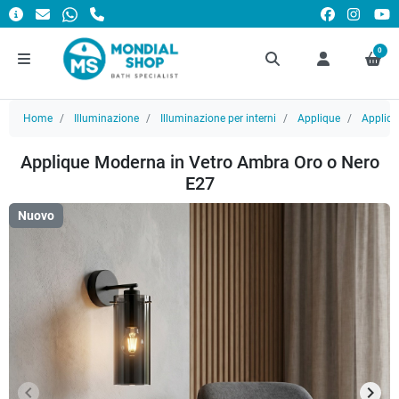
0
Home
Illuminazione
Illuminazione per interni
Applique
Appliq
Applique Moderna in Vetro Ambra Oro o Nero
E27
Nuovo
keyboard_arrow_left
keyboard_arrow_right