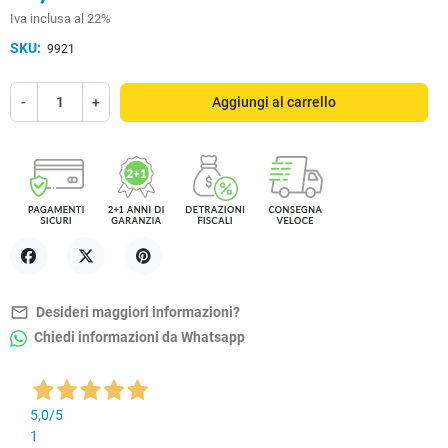
Iva inclusa al 22%
SKU:
9921
-
+
Aggiungi al carrello
Condividi
Twitta
Pinterest
mail_outline
Desideri maggiori informazioni?
Chiedi informazioni da Whatsapp
5,0
/5
1