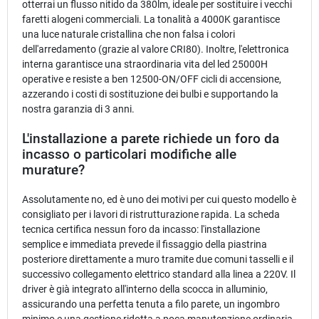
otterrai un flusso nitido da 380lm, ideale per sostituire i vecchi
faretti alogeni commerciali. La tonalità a 4000K garantisce
una luce naturale cristallina che non falsa i colori
dell'arredamento (grazie al valore CRI80). Inoltre, l'elettronica
interna garantisce una straordinaria vita del led 25000H
operative e resiste a ben 12500-ON/OFF cicli di accensione,
azzerando i costi di sostituzione dei bulbi e supportando la
nostra garanzia di 3 anni.
L'installazione a parete richiede un foro da
incasso o particolari modifiche alle
murature?
Assolutamente no, ed è uno dei motivi per cui questo modello è
consigliato per i lavori di ristrutturazione rapida. La scheda
tecnica certifica nessun foro da incasso: l'installazione
semplice e immediata prevede il fissaggio della piastrina
posteriore direttamente a muro tramite due comuni tasselli e il
successivo collegamento elettrico standard alla linea a 220V. Il
driver è già integrato all'interno della scocca in alluminio,
assicurando una perfetta tenuta a filo parete, un ingombro
minimo e una gestione ridotta a poca manutenzione ordinaria.