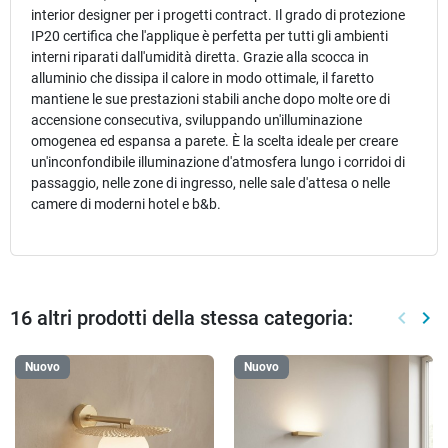
interior designer per i progetti contract. Il grado di protezione
IP20 certifica che l'applique è perfetta per tutti gli ambienti
interni riparati dall'umidità diretta. Grazie alla scocca in
alluminio che dissipa il calore in modo ottimale, il faretto
mantiene le sue prestazioni stabili anche dopo molte ore di
accensione consecutiva, sviluppando un'illuminazione
omogenea ed espansa a parete. È la scelta ideale per creare
un'inconfondibile illuminazione d'atmosfera lungo i corridoi di
passaggio, nelle zone di ingresso, nelle sale d'attesa o nelle
camere di moderni hotel e b&b.
16 altri prodotti della stessa categoria:
keyboard_arrow_left
keyboard_arrow_right
Preced
Suc
Nuovo
Nuovo