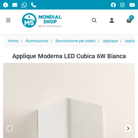
0
Home
Illuminazione
Illuminazione per interni
Applique
Appliq
Applique Moderna LED Cubica 6W Bianca
keyboard_arrow_left
keyboard_arrow_right
Precedente
Succ