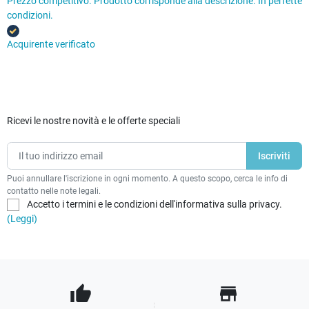
Prezzo competitivo. Prodotto corrisponde alla descrizione. In perfette
condizioni.
Acquirente verificato
Ricevi le nostre novità e le offerte speciali
Puoi annullare l'iscrizione in ogni momento. A questo scopo, cerca le info di
contatto nelle note legali.
Accetto i termini e le condizioni dell'informativa sulla privacy.
(Leggi)
thumb_up
store