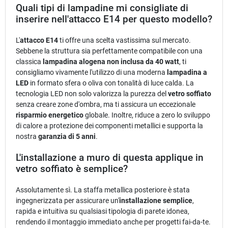
Quali tipi di lampadine mi consigliate di
inserire nell'attacco E14 per questo modello?
L'
attacco E14
ti offre una scelta vastissima sul mercato.
Sebbene la struttura sia perfettamente compatibile con una
classica
lampadina alogena non inclusa da 40 watt
, ti
consigliamo vivamente l'utilizzo di una moderna
lampadina a
LED
in formato sfera o oliva con tonalità di luce calda. La
tecnologia LED non solo valorizza la purezza del
vetro soffiato
senza creare zone d'ombra, ma ti assicura un eccezionale
risparmio energetico
globale. Inoltre, riduce a zero lo sviluppo
di calore a protezione dei componenti metallici e supporta la
nostra
garanzia di 5 anni
.
L'installazione a muro di questa applique in
vetro soffiato è semplice?
Assolutamente sì. La staffa metallica posteriore è stata
ingegnerizzata per assicurare un'
installazione semplice
,
rapida e intuitiva su qualsiasi tipologia di parete idonea,
rendendo il montaggio immediato anche per progetti fai-da-te.