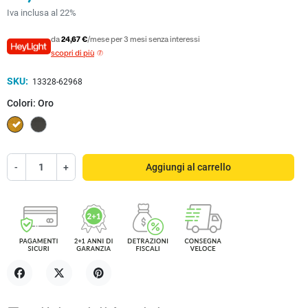
Iva inclusa al 22%
da
24,67 €
/mese per 3 mesi senza interessi
scopri di più
SKU:
13328-62968
Colori: Oro
Oro
Nichel
-
+
Aggiungi al carrello
Condividi
Twitta
Pinterest