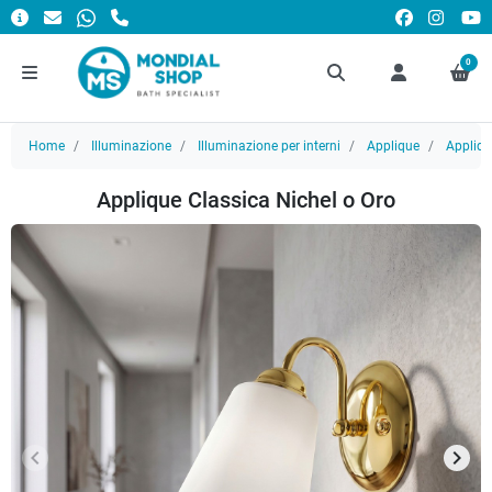
0
Home
Illuminazione
Illuminazione per interni
Applique
Appliq
Applique Classica Nichel o Oro
keyboard_arrow_left
keyboard_arrow_right
Precedente
Succ