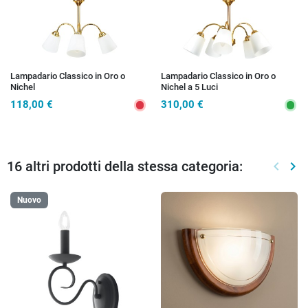
Lampadario Classico in Oro o
Lampadario Classico in Oro o
Nichel
Nichel a 5 Luci
118,00 €
310,00 €
16 altri prodotti della stessa categoria:
keyboard_arrow_left
keyboard_arrow_right
Preced
Suc
Nuovo